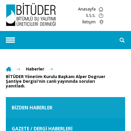
Anasayfa
S.S.S.
İletişim
Haberler
BİTÜDER Yönetim Kurulu Başkanı Alper Dogruer
Şantiye Dergisi'nin canlı yayınında soruları
yanıtladı.
BİZDEN HABERLER
GAZETE / DERGİ HABERLERİ