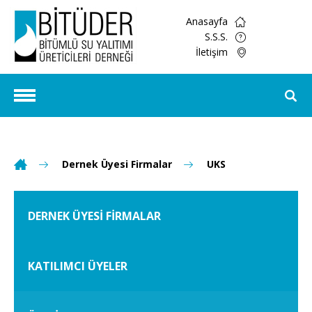
Anasayfa
S.S.S.
İletişim
Dernek Üyesi Firmalar
UKS
DERNEK ÜYESİ FİRMALAR
KATILIMCI ÜYELER