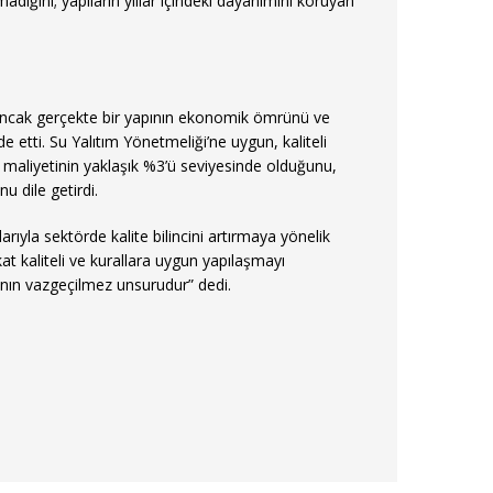
adığını; yapıların yıllar içindeki dayanımını koruyan
 ancak gerçekte bir yapının ekonomik ömrünü ve
e etti. Su Yalıtım Yönetmeliği’ne uygun, kaliteli
 maliyetinin yaklaşık %3’ü seviyesinde olduğunu,
u dile getirdi.
rıyla sektörde kalite bilincini artırmaya yönelik
 kaliteli ve kurallara uygun yapılaşmayı
ının vazgeçilmez unsurudur” dedi.