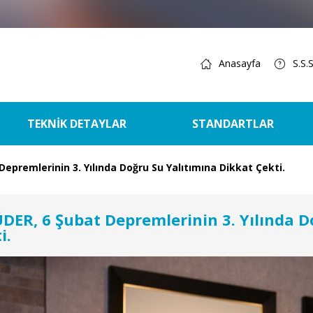
Anasayfa
S.S.S
TEKNİK DETAYLAR
STANDARTLAR
epremlerinin 3. Yılında Doğru Su Yalıtımına Dikkat Çekti.
DER, 6 Şubat Depremlerinin 3. Yılında D
i.