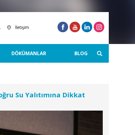
.
İletişim
DÖKÜMANLAR
BLOG
oğru Su Yalıtımına Dikkat