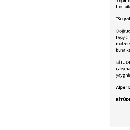
Yaşanan
tüm bil
“Su yal
Doğruer
taşıyıc
malzeme
buna ka
BİTÜDER
çalışma
yaygınl
Alper 
BİTÜDE