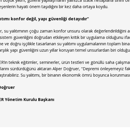
 büyük yıkım, güvenli yapılaşmanın yalnızca statik hesaplarla sınırlı olm
eşenlerin hayati önem taşıdığını bir kez daha ortaya koydu.
ıtımı konfor değil, yapı güvenliği detayıdır”
, su yalıtımının çoğu zaman konfor unsuru olarak değerlendirildiğini
ı sistem güvenliğini doğrudan etkileyen kritik bir uygulama olduğunu ifad
 ve doğru işçilikle tasarlanan su yalıtımı uygulamalarının toplam bina
rşılık yapı güvenliğini uzun yıllar koruyan temel unsurlardan biri olduğun
’in teknik eğitimler, seminerler, ürün testleri ve gönüllü saha çalışmala
larını sürdürdüğünü aktaran Alper Doğruer, “Depremi önleyemeyiz fakat
aştırabiliriz. Su yalıtımı, bir binanın ekonomik ömrü boyunca korunmas
Doğruer
R Yönetim Kurulu Başkanı