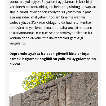
sonuçlara yol açiyor. Su yalitimi uygulamasi teknik bilgi
gerektiren bir konu oldugunu belirten
Çolakoglu
, yapilari
suyun zararli etkilerinden koruyan su yalitiminin inşaat
aşamasindaki maliyetinin, toplam bina maliyetinin
sadece yüzde 3'ü kadar oldugunu da hatirlatti. Kentsel
dönüşüm ile yenilenen binalarda daha önceki hatalarin
tekrarlanmamasi için tüm sektör profesyonellerinin bu
konuda daha dikkatli, titiz davranmalari gerektigi
vurgulandi.
Depremde ayakta kalacak güvenli binalar inşa
etmek istiyorsak saglikli su yalitimi uygulamasina
dikkat !!!