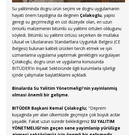
Su yalitiminda dogru ürün seçimi ve dogru uygulamanin
hayati önem taşidigina da deginen
Çolakoglu
, yapisi
geregi su geçirmezligi en üst düzeyde olan, en uzun
ömürlü malzemenin bitümlü su yalitimi örtüleri oldugunu
söyledi. Bitümlü su yalitimi örtüsü seçerken de mutlaka
Ulusal ve Uluslararasi Standartlara Uygunluk Belgesi (CE
Belgesi) bulunan kaliteli ürünleri tercih etmek ve işin
uzmanlarina uygulama yaptirmak gerektigini vurgulayan
Çolakoglu, dogru ürün ve uygulama konusunda
BITÜDER'in Inşaat Sektöründe ilgili kurumlarla işbirligi
içinde çalişmalar başlattiklarini açikladi.
Binalarda Su Yalitim Yönetmeligi'nin yayinlanmiş
olmasi önemli bir gelişme.
BITÜDER Başkani Kemal Çolakoglu;
"Deprem
kuşaginda yer alan ülkemizde geçmişte çok büyük acilar
yaşadik. Fakat uzun süredir bekledigimiz
SU YALITIM
YÖNETMELIGI'nin geçen sene yayimlanip yürülüge
girmesi sektörümüz için önemli bir gelişmedir.