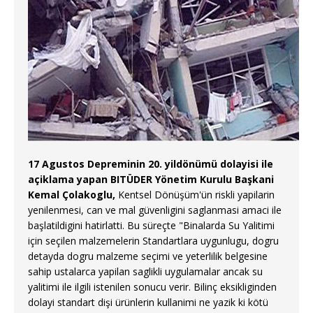
17 Agustos Depreminin 20. yildönümü dolayisi ile
açiklama yapan BITÜDER Yönetim Kurulu Başkani
Kemal Çolakoglu,
Kentsel Dönüşüm'ün riskli yapilarin
yenilenmesi, can ve mal güvenligini saglanmasi amaci ile
başlatildigini hatirlatti. Bu süreçte "Binalarda Su Yalitimi
için seçilen malzemelerin Standartlara uygunlugu, dogru
detayda dogru malzeme seçimi ve yeterlilik belgesine
sahip ustalarca yapilan saglikli uygulamalar ancak su
yalitimi ile ilgili istenilen sonucu verir. Bilinç eksikliginden
dolayi standart dişi ürünlerin kullanimi ne yazik ki kötü